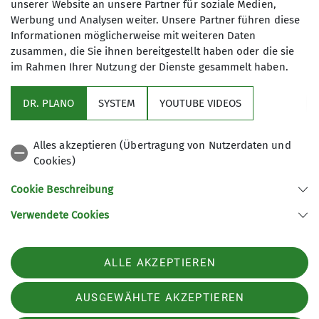
unserer Website an unsere Partner für soziale Medien,
Werbung und Analysen weiter. Unsere Partner führen diese
Informationen möglicherweise mit weiteren Daten
zusammen, die Sie ihnen bereitgestellt haben oder die sie
im Rahmen Ihrer Nutzung der Dienste gesammelt haben.
DR. PLANO
SYSTEM
YOUTUBE VIDEOS
Alles akzeptieren (Übertragung von Nutzerdaten und
Cookies)
Cookie Beschreibung
Verwendete Cookies
Kletterhalle der Sektion Marburg/Lahn des Deutschen Alpenvereins e.V.
Rudolf-Bultmann-Straße 4 G
35039 Marburg
ALLE AKZEPTIEREN
Telefon +49 6421 9999555
Kontakt
AUSGEWÄHLTE AKZEPTIEREN