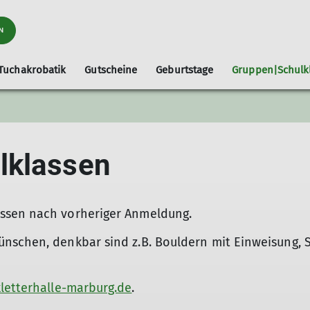
N
Tuchakrobatik
Gutscheine
Geburtstage
Gruppen|Schulk
rn
Sicherungsupdate
Klettern mit Kindern
Selbsts
lklassen
ssen nach vorheriger Anmeldung.
ünschen, denkbar sind z.B. Bouldern mit Einweisung,
etterhalle-marburg.de
.