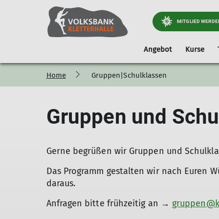
MITGLIED WERDE
Angebot
Kurse
Home
Gruppen|Schulklassen
Bouldern|Seilklettern
Daten & Fakten
Geburtstagsklette
Gruppen und Schu
Gerne begrüßen wir Gruppen und Schulkla
Das Programm gestalten wir nach Euren W
daraus.
Anfragen bitte frühzeitig an →
gruppen@kl