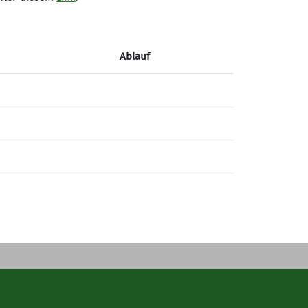
Kletterhalle der Sektion
Marburg/Lahn des Deutschen
Ablauf
Alpenvereins e.V.
Rudolf-Bultmann-Straße 4 G
35039 Marburg
Telefon +49 6421 9999555
Kontakt