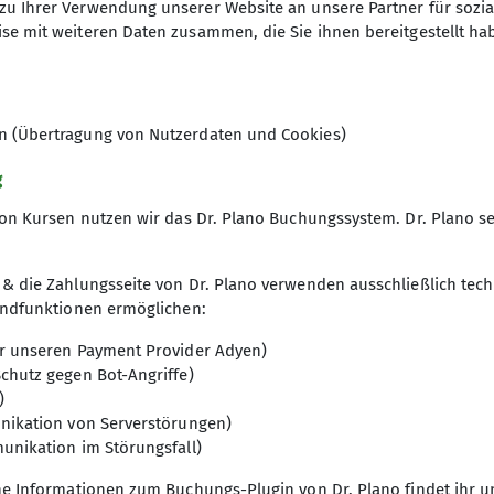
zu Ihrer Verwendung unserer Website an unsere Partner für sozi
 berechnen wir pro Stunde und Trainer 35,- Euro. Unse
se mit weiteren Daten zusammen, die Sie ihnen bereitgestellt ha
@kletterhalle-marburg.de
.
en (Übertragung von Nutzerdaten und Cookies)
g
on Kursen nutzen wir das Dr. Plano Buchungssystem. Dr. Plano se
& die Zahlungsseite von Dr. Plano verwenden ausschließlich tech
undfunktionen ermöglichen:
r unseren Payment Provider Adyen)
chutz gegen Bot-Angriffe)
)
nikation von Serverstörungen)
unikation im Störungsfall)
he Informationen zum Buchungs-Plugin von Dr. Plano findet ihr 