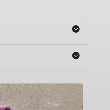
 Der Betreuungsschlüssel des DAV liegt
.
auf 6 Teilnehmende eine*n Trainer*in.