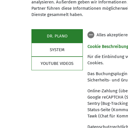
analysieren. Außerdem geben wir Informationen 
Wird ein Trainer in Anspruch genommen,
Partner führen diese Informationen möglicherwei
beträgt 1 zu 9.
Dienste gesammelt haben.
Anfragen bitte frühzeitig an →
gruppen
Alles akzeptier
DR. PLANO
Cookie Beschreibun
SYSTEM
Für die Einbindung v
Cookies.
YOUTUBE VIDEOS
Das Buchungsplugin 
Sicherheits- und Gr
Online-Zahlung (übe
Google reCAPTCHA (S
Sentry (Bug-Tracking
Status-Seite (Kommu
Tawk (Chat für Komm
Datenschutzrechtlic