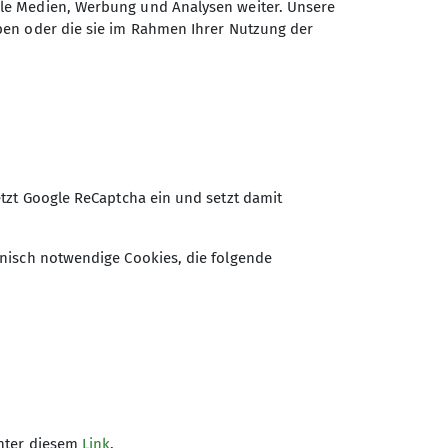
ale Medien, Werbung und Analysen weiter. Unsere
r Trainerschlüssel für Schulklassen
ben oder die sie im Rahmen Ihrer Nutzung der
tzt Google ReCaptcha ein und setzt damit
nisch notwendige Cookies, die folgende
© VKM
unter diesem
Link
.