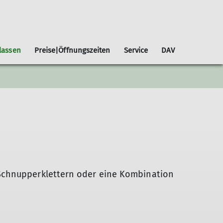
lassen
Preise|Öffnungszeiten
Service
DAV
icherung beim Klettern
Geocaching
Inklusionsgruppen
NoLimits!
Klettern Inklusion Aktiv
 Schnupperklettern oder eine Kombination