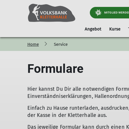
MITGLIED WERDE
Angebot
Kurse
Home
Service
Bouldern|Seilklettern
Daten & Fakten
Geburtstagsklette
Formulare
Hier kannst Du Dir alle notwendigen Formu
Einverständniserklärungen, Hallenordnung,
Einfach zu Hause runterladen, ausdrucken,
der Kasse in der Kletterhalle aus.
Das jeweilige Formular kann durch einen 