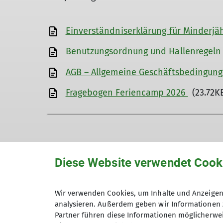
Einverständniserklärung für Minderjä
Benutzungsordnung und Hallenregel
AGB – Allgemeine Geschäftsbedingun
Fragebogen Feriencamp 2026
(23.72K
Kontakt
Diese Website verwendet Cook
DAV-Sektion Marburg/Lahn e. V.
Wir verwenden Cookies, um Inhalte und Anzeigen 
Rudolf-Bultmann-Straße 4g
analysieren. Außerdem geben wir Informationen 
35039 Marburg
Partner führen diese Informationen möglicherwei