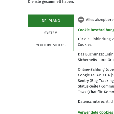
Dienste gesammelt haben.
06421-9999555
info@kletterhalle-marburg.de
Alles akzeptier
DR. PLANO
Kontakt Kurse
kurse@kletterhalle-marburg.de
Cookie Beschreibun
SYSTEM
Kontakt für Anfragen Gruppen und Schulk
Für die Einbindung v
Cookies.
gruppen@kletterhalle-marburg.de
YOUTUBE VIDEOS
Das Buchungsplugin 
Kontakt Kindergeburtstage
Sicherheits- und Gr
geburtstag@kletterhalle-marburg.de
Online-Zahlung (übe
Google reCAPTCHA (S
Sentry (Bug-Tracking
Status-Seite (Kommu
Tawk (Chat für Komm
Datenschutzrechtlic
Verwendete Cookies