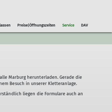
lassen
Preise|Öffnungszeiten
Service
DAV
icherung beim Klettern
Geocaching
Inklusionsgruppen
NoLimits!
Klettern Inklusion Aktiv
halle Marburg herunterladen. Gerade die
inem Besuch in unserer Kletteranlage.
erständlich liegen die Formulare auch an