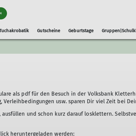
N
Tuchakrobatik
Gutscheine
Geburtstage
Gruppen|Schulk
rn
Sicherungsupdate
Klettern mit Kindern
Selbsts
lare als pdf für den Besuch in der Volksbank Kletter
 Verleihbedingungen usw. sparen Dir viel Zeit bei De
 ausfüllen und schon kurz darauf losklettern. Selbstv
Klick heruntergeladen werden: