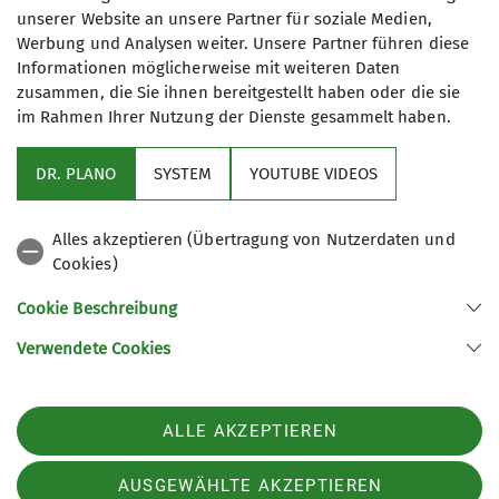
Ich will den Inhalt sehen
unserer Website an unsere Partner für soziale Medien,
Werbung und Analysen weiter. Unsere Partner führen diese
Gut zu wissen: Die Einstellungen können
Informationen möglicherweise mit weiteren Daten
jederzeit in den
Datenschutz-
zusammen, die Sie ihnen bereitgestellt haben oder die sie
Einstellungen
angepasst werden!
im Rahmen Ihrer Nutzung der Dienste gesammelt haben.
DR. PLANO
SYSTEM
YOUTUBE VIDEOS
Alles akzeptieren (Übertragung von Nutzerdaten und
Cookies)
Cookie Beschreibung
Verwendete Cookies
Kletterhalle der Sektion Marburg/Lahn des Deutschen Alpenvereins e.V.
Rudolf-Bultmann-Straße 4 G
35039 Marburg
ALLE AKZEPTIEREN
Telefon +49 6421 9999555
Kontakt
AUSGEWÄHLTE AKZEPTIEREN