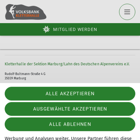
MITGLIED WERDEN
Kletterhalle der Sektion Marburg/Lahn des Deutschen Alpenvereins e.V.
Rudolf-Bultmann-Straße 4 G
35039 Marburg
Telefon +49 6421 9999555
Diese Website verwendet Cookies
ALLE AKZEPTIEREN
Kontakt
Wir verwenden Cookies, um Inhalte und Anzeigen zu
AUSGEWÄHLTE AKZEPTIEREN
personalisieren, Funktionen für soziale Medien anbieten zu
können und Zugriffe auf unsere Website zu analysieren.
Impressum
Datenschutz
Datenschutz-Einstellungen
ALLE ABLEHNEN
Außerdem geben wir Informationen zu Ihrer Verwendung
unserer Website an unsere Partner für soziale Medien,
Werbung und Analysen weiter. Unsere Partner führen diese