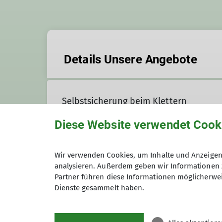
Details Unsere Angebote
Selbstsicherung beim Klettern
Diese Website verwendet Cook
Inhalt:
Kurse
NoLimits!
Wir verwenden Cookies, um Inhalte und Anzeigen 
analysieren. Außerdem geben wir Informationen 
Partner führen diese Informationen möglicherwei
Details
Dienste gesammelt haben.
Inhalt:
Geburtstage
Daten & Fakten