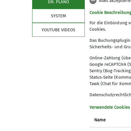
Alles akzeptier
DR. PLANO
Details
Cookie Beschreibun
Sicherungsupdate
SYSTEM
Details
Für die Einbindung v
Cookies.
YOUTUBE VIDEOS
Das Buchungsplugin 
Inhalt:
Sicherungsupdate
Sicherheits- und Gr
Online-Zahlung (übe
Google reCAPTCHA (S
Details
Sentry (Bug-Tracking
Status-Seite (Kommu
Tawk (Chat für Komm
Datenschutzrechtlic
Verwendete Cookies
Name