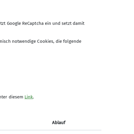
tzt Google ReCaptcha ein und setzt damit
nisch notwendige Cookies, die folgende
Kletterhalle der Sektion
Marburg/Lahn des Deutschen
unter diesem
Link
.
Alpenvereins e.V.
Rudolf-Bultmann-Straße 4 G
35039 Marburg
Ablauf
Telefon +49 6421 9999555